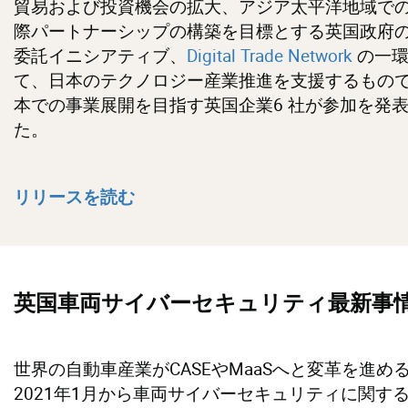
貿易および投資機会の拡大、アジア太平洋地域で
際パートナーシップの構築を目標とする英国政府
委託イニシアティブ、
Digital Trade Network
の一環
て、日本のテクノロジー産業推進を支援するもの
本での事業展開を目指す英国企業6 社が参加を発
た。
リリースを読む
英国車両サイバーセキュリティ最新事
世界の自動車産業がCASEやMaaSへと変革を進め
2021年1月から車両サイバーセキュリティに関す