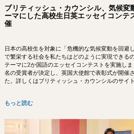
ブリティッシュ・カウンシル、
気候変
ーマにした高校生日英エッセイコンテ
催
日本の高校生を対象に「危機的な気候変動を回避
で繁栄する社会を私たちはどのように実現できる
テーマに2か国語のエッセイコンテストを実施しま
名の
受賞者が決定し、英国大使館で表彰式が開催
た。
詳しくはブリティッシュ・カウンシルのサイ
もっと読む