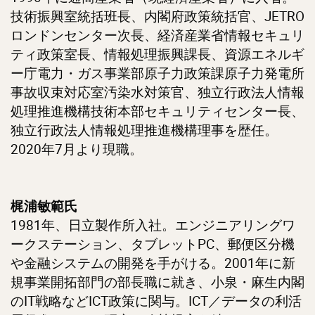
技術振興室統括班長、内閣府政策統括官、JETRO
ロンドンセンター次長、経済産業省情報セキュリ
ティ政策室長、情報処理振興課長、資源エネルギ
ー庁電力・ガス事業部原子力政策課原子力発電所
事故収束対応室汚染水対策官、独立行政法人情報
処理推進機構技術本部セキュリティセンター長、
独立行政法人情報処理推進機構理事を歴任。
2020年7月より現職。
梶浦敏範氏
1981年、日立製作所入社。エンジニアリングワ
ークステーション、タブレットPC、郵便区分機
や金融システムの開発を手がける。2001年に新
規事業開拓部門の部長職に就き、小泉・麻生内閣
のIT戦略などICT政策に関与。ICT／データの利活