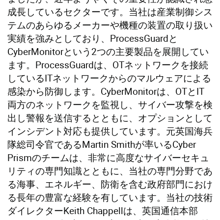
成長しているセクターです。当社は産業制御シス
テムのあらゆるメーカーや機種の装置の取り扱い
実績を強みとしており、ProcessGuardと
CyberMonitorという2つの主要製品を展開してい
ます。ProcessGuardは、OTネットワークを接続
しているITネットワークからのマルウェアによる
感染から防御します。CyberMonitorは、OTとIT
両方のネットワークを監視し、サイバー攻撃を検
出し警報を送信するとともに、オプションとして
インシデント対応も提供しています。元英国海兵
隊総司令官であるMartin Smithが率いるCyber
Prismのチームは、非常に高度なサイバーセキュ
リティの専門知識とともに、当社の専門分野であ
る海事、エネルギー、防衛を含む政府部門におけ
る長年の豊富な経験を有しています。当社の技術
ダイレクターKeith Chappellは、英国通信本部