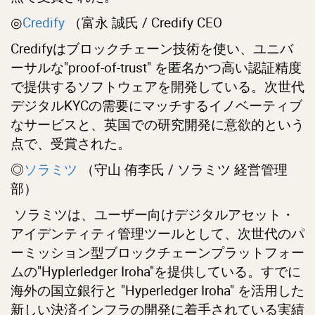
◎
Credify
（富永 誠氏 / Credify CEO
Credifyはブロックチェーン技術を使い、ユニバ
ーサルな"proof-of-trust" を匿名かつ高い認証精度
で提供するソフトウェアを開発している。次世代
デジタルKYCの需要にマッチするイノベーティブ
なサービスと、英国での研究開発に意欲的という
点で、受賞された。
◎
ソラミツ
（守山 侑李氏 / ソラミツ 経営管理
部）
ソラミツは、ユーザー向けデジタルアセット・
アイデンティティ管理ツールとして、次世代のパ
ーミッション型ブロックチェーンプラットフォー
ムの"Hyplerledger Iroha"を提供している。すでに
海外の国立銀行と "Hyperledger Iroha" を活用した
新しい決済インフラの開発に着手されている実績