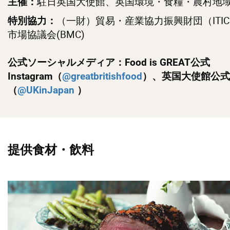
駐
日英国大使館、英国環境・食糧・農村地
主催：
（一財）貿易・産業協力振興財団（ITI
特別協力：
市場協議会(BMC)
公式ソーシャルメディア：
Food is GREAT公式
Instagram（
@greatbritishfood
）、英国大使館公式 Tw
（
@UKinJapan
）
提供食材・飲料