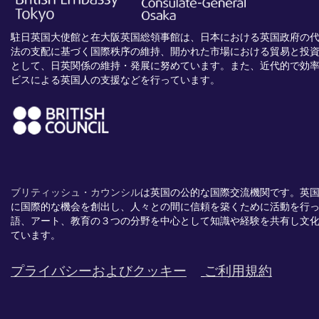
駐日英国大使館と在大阪英国総領事館は、日本における英国政府の
法の支配に基づく国際秩序の維持、開かれた市場における貿易と投
として、日英関係の維持・発展に努めています。また、近代的で効
ビスによる英国人の支援などを行っています。
ブリティッシュ・カウンシル
は英国の公的な国際交流機関です。
英
に国際的な機会を創出し、
人々との間に信頼を築くために活動を行
語、
アート、
教育の３つの分野を中心として知識や経験を共有し文
ています。
プライバシーおよびクッキー
ご利用規約