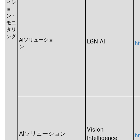
ィシ
ョ
ン・
モニ
タリ
ング
AIソリューショ
LGN AI
ht
ン
Vision
AIソリューション
ht
Intelligence