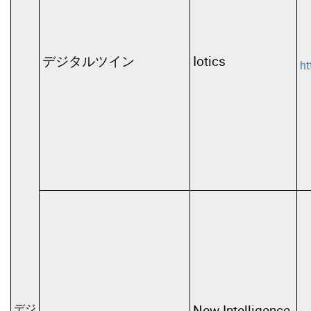
デジタルツイン
Iotics
ht
デジ
New Intelligence