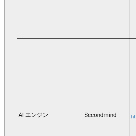
AI エンジン
Secondmind
ht