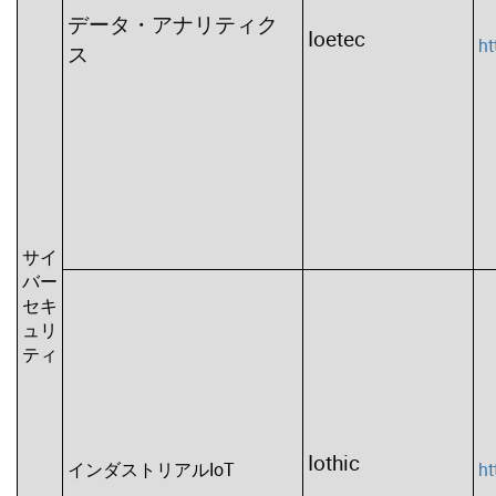
データ・アナリティク
Ioetec
ht
ス
サイ
バー
セキ
ュリ
ティ
Iothic
インダストリアルIoT
ht