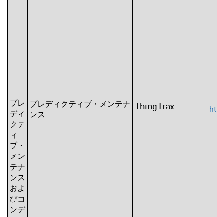
プレ
プレディクティブ・メンテナ
ThingTrax
ht
ディ
ンス
クテ
ィ
ブ・
メン
テナ
ンス
およ
びコ
ンデ