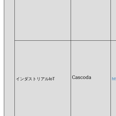
Cascoda
インダストリアルIoT
h