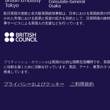
駐日英国大使館と在大阪英国総領事館は、日本における英国政府の
かれた市場における貿易と投資の拡大を目的として、日英関係の維
事サービスによる英国人の支援などを行っています。
ブリティッシュ・カウンシル
は英国の公的な国際交流機関です。
英
に信頼を築くために活動を行っています。英語、
アート、
教育の３
推進
しています。
プライバシーおよびクッキー
ご利用規約