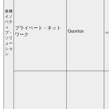
各種
イノ
ベテ
ィ
プライベート・ネット
Quortus
ブ・
w
ワーク
ソリ
ュー
ショ
ン